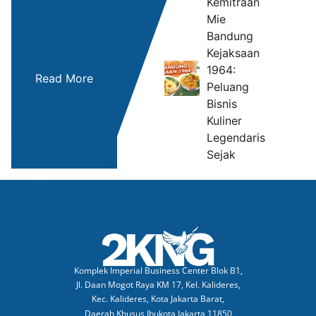
Kemitraan
Mie
Bandung
M
Kejaksaan
Ke
1964:
Read More
da
Peluang
Cu
Bisnis
Ra
Kuliner
Legendaris
Sejak
Komplek Imperial Business Center Blok B1,
Jl. Daan Mogot Raya KM 17, Kel. Kalideres,
Kec. Kalideres, Kota Jakarta Barat,
Daerah Khusus Ibukota Jakarta 11850