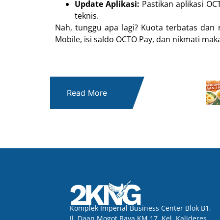
Update Aplikasi:
Pastikan aplikasi OC
teknis.
Nah, tunggu apa lagi? Kuota terbatas dan 
Mobile, isi saldo OCTO Pay, dan nikmati ma
Read More
Komplek Imperial Business Center Blok B1,
Jl. Daan Mogot Raya KM 17, Kel. Kalideres,