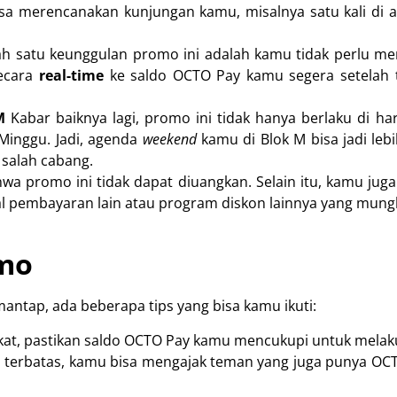
a merencanakan kunjungan kamu, misalnya satu kali di awa
h satu keunggulan promo ini adalah kamu tidak perlu men
secara
real-time
ke saldo OCTO Pay kamu segera setelah tr
M
Kabar baiknya lagi, promo ini tidak hanya berlaku di hari
 Minggu. Jadi, agenda
weekend
kamu di Blok M bisa jadi leb
k salah cabang.
hwa promo ini tidak dapat diuangkan. Selain itu, kamu j
l pembayaran lain atau program diskon lainnya yang mungki
omo
ntap, ada beberapa tips yang bisa kamu ikuti:
t, pastikan saldo OCTO Pay kamu mencukupi untuk melaku
terbatas, kamu bisa mengajak teman yang juga punya OCTO