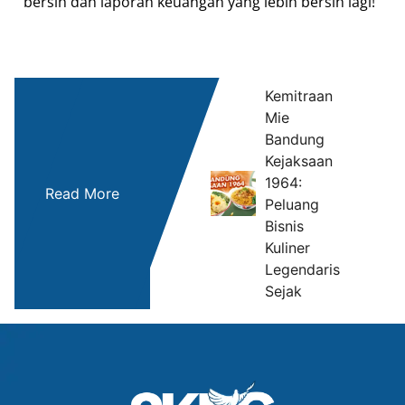
bersih dan laporan keuangan yang lebih bersih lagi!
Kemitraan
Mie
Bandung
M
Kejaksaan
Ke
1964:
Read More
da
Peluang
Cu
Bisnis
Ra
Kuliner
Legendaris
Sejak