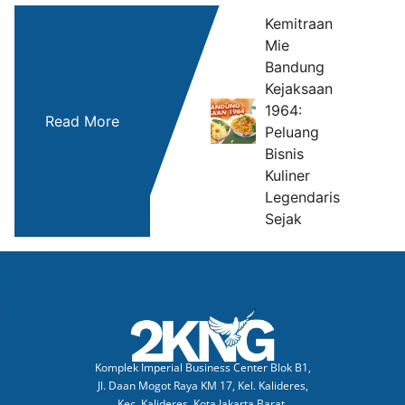
Kemitraan
Mie
Bandung
M
Kejaksaan
Ke
1964:
Read More
da
Peluang
Cu
Bisnis
Ra
Kuliner
Legendaris
Sejak
Komplek Imperial Business Center Blok B1,
Jl. Daan Mogot Raya KM 17, Kel. Kalideres,
Kec. Kalideres, Kota Jakarta Barat,