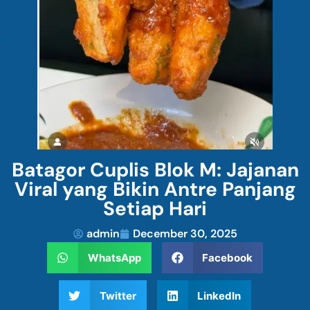
Batagor Cuplis Blok M: Jajanan
Viral yang Bikin Antre Panjang
Setiap Hari
admin
December 30, 2025
WhatsApp
Facebook
Twitter
LinkedIn